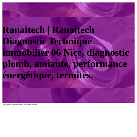
Ranaitech | Ranaitech
Diagnostic Technique
immobilier 06 Nice, diagnostic
plomb, amiante, performance
énergétique, termites.