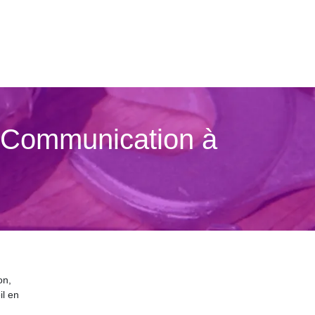
Com­munica­tion à
on,
il en