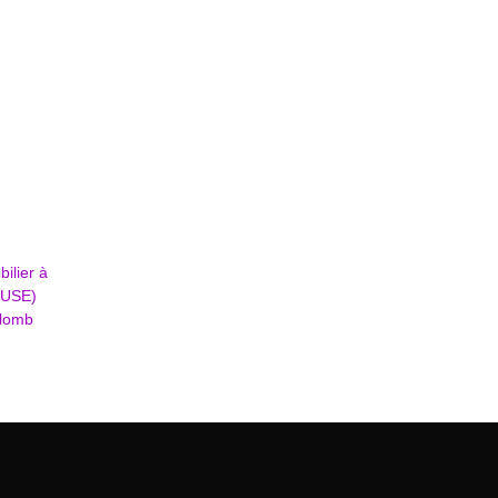
ilier à
LUSE)
Plomb