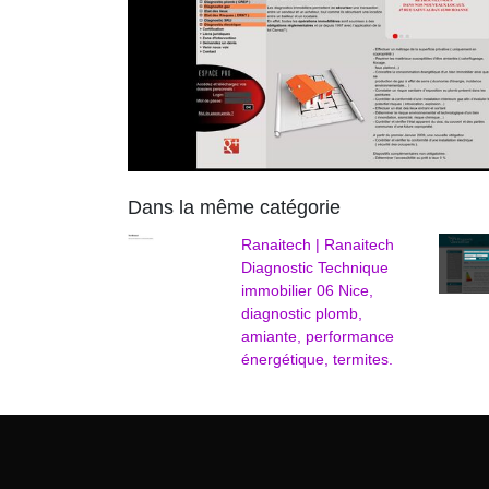
Dans la même catégorie
Ranaitech | Ranaitech
Diagnostic Technique
immobilier 06 Nice,
diagnostic plomb,
amiante, performance
énergétique, termites.