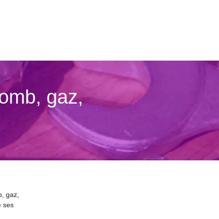
lomb, gaz,
, gaz,
e ses