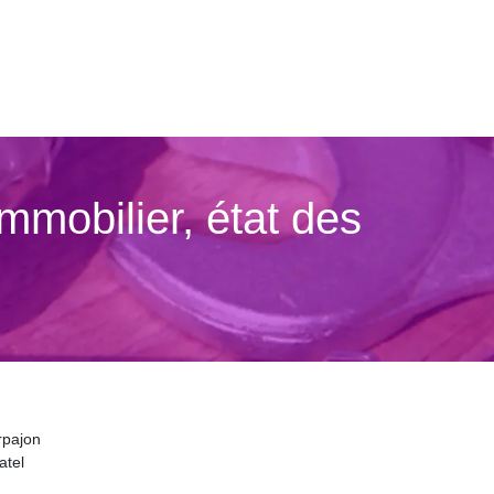
mmobilier, état des
rpajon
atel