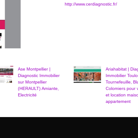
http://www.cerdiagnostic.fr/
Ase Montpellier |
Ariahabitat | Dia
Diagnostic Immobilier
Immobilier Toulo
sur Montpellier
Tour­nefeuil­le, B
(HERAULT) Amiante,
Colomiers pour 
Electricité
et location mais
appartement