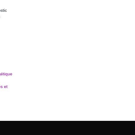
stic
c
gétique
es et