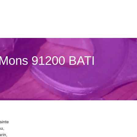
hisMons 91200 BATI
ainte
au,
rin,